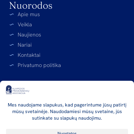
Nuorodos
Apie mus
Veikla
Naujienos
Nariai
Kontaktai
Privatumo politika
Rekvizitai
Klaipėdos pramonininkų asociacija
Asociacijos kodas: 141423752
Liepų g. 68-109, LT-92100 Klaipėda
a.s. LT16 7180 5000 0670 0441