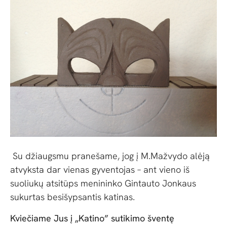
Su džiaugsmu pranešame, jog į M.Mažvydo alėją
atvyksta dar vienas gyventojas – ant vieno iš
suoliukų atsitūps menininko Gintauto Jonkaus
sukurtas besišypsantis katinas.
Kviečiame Jus į „Katino” sutikimo šventę