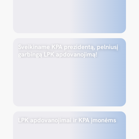
Sveikiname KPA prezidentą, pelniusį
garbingą LPK apdovanojimą!
LPK apdovanojimai ir KPA įmonėms