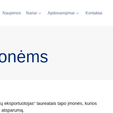
Naujienos
Nariai
Apdovanojimai
Kontaktai
monėms
ų eksportuotojas“ laureatais tapo įmonės, kurios
es atsparumą.