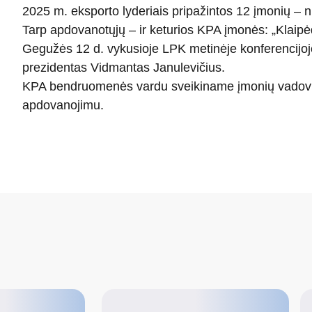
2025 m. eksporto lyderiais pripažintos 12 įmonių – n
Tarp apdovanotųjų – ir keturios KPA įmonės: „Klaipė
Gegužės 12 d. vykusioje LPK metinėje konferencijoj
prezidentas Vidmantas Janulevičius.
KPA bendruomenės vardu sveikiname įmonių vadovus 
apdovanojimu.