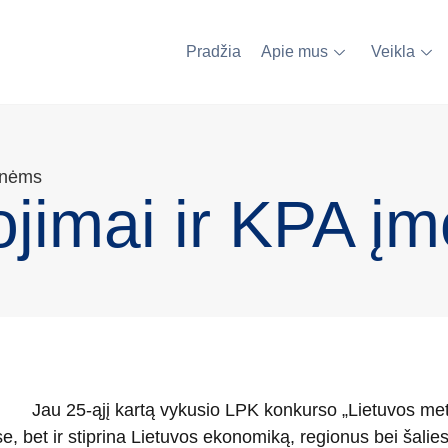
Pradžia
Apie mus
Veikla
onėms
jimai ir KPA į
Jau 25-ąjį kartą vykusio LPK konkurso „Lietuvos met
e, bet ir stiprina Lietuvos ekonomiką, regionus bei šali