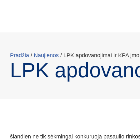
Pradžia
/
Naujienos
/
LPK apdovanojimai ir KPA įm
LPK apdovano
šiandien ne tik sėkmingai konkuruoja pasaulio rinkos