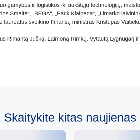
uo gamybos ir logistikos iki aukštųjų technologijų, maist
dos Smeltė“, „BEGA“, „Pack Klaipėda“, „Limarko laivinin
e laureatus sveikino Finansų ministras Kristupas Vaitie
Rimantą Jušką, Laimoną Rimkų, Vytautą Lygnugarį ir Vy
Skaitykite kitas naujienas