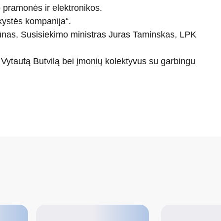
o pramonės ir elektronikos.
kystės kompanija“.
kūnas, Susisiekimo ministras Juras Taminskas, LPK
tautą Butvilą bei įmonių kolektyvus su garbingu