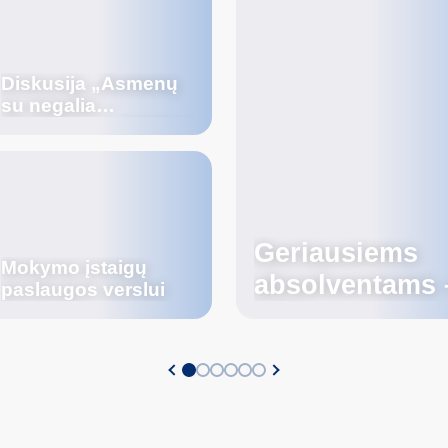
Diskusija „Asmenų
su negalia
įdarbinimas: iššūkiai
ir galimybės“
Geriausiems
Mokymo įstaigų
absolventams 
paslaugos verslui
KPA paskata