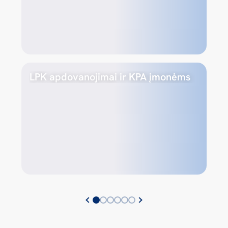
LPK apdovanojimai ir KPA įmonėms