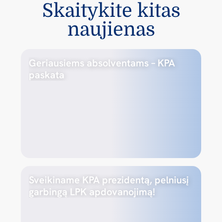
Skaitykite kitas
naujienas
Geriausiems absolventams – KPA
paskata
Sveikiname KPA prezidentą, pelniusį
garbingą LPK apdovanojimą!