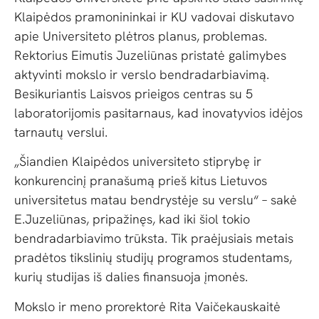
Klaipėdos pramonininkai ir KU vadovai diskutavo
apie Universiteto plėtros planus, problemas.
Rektorius Eimutis Juzeliūnas pristatė galimybes
aktyvinti mokslo ir verslo bendradarbiavimą.
Besikuriantis Laisvos prieigos centras su 5
laboratorijomis pasitarnaus, kad inovatyvios idėjos
tarnautų verslui.
„Šiandien Klaipėdos universiteto stiprybę ir
konkurencinį pranašumą prieš kitus Lietuvos
universitetus matau bendrystėje su verslu“ – sakė
E.Juzeliūnas, pripažinęs, kad iki šiol tokio
bendradarbiavimo trūksta. Tik praėjusiais metais
pradėtos tikslinių studijų programos studentams,
kurių studijas iš dalies finansuoja įmonės.
Mokslo ir meno prorektorė Rita Vaičekauskaitė