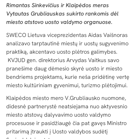
Rimantas Sinkevičius ir Klaipėdos meras
Vytautas Grubliauskas sukirto rankomis dėl
miesto atstovo uosto valdymo organuose.
SWECO Lietuva viceprezidentas Aidas Vaišnoras
analizavo tarptautinė miestų ir uostų sugyvenimo
praktiką, akcentavo uosto plėtros galimybes.
KVJUD gen. direktorius Arvydas Vaitkus savo
pranešime daug dėmesio skyrė uosto ir miesto
bendriems projektams, kurie neša pridėtinę vertę
miesto kultūriniam gyvenimui, turizmo plėtojimui.
Klaipėdos miesto mero V.Grubliausko nuomone,
didesnė partnerystė neatsiejama nuo aktyvesnio
miesto atstovų dalyvavimo uosto valdymo
procesuose ir pasidžiaugė čia pat gavęs Ministro
pritarimą įtraukti į Uosto valdybos sudėtį