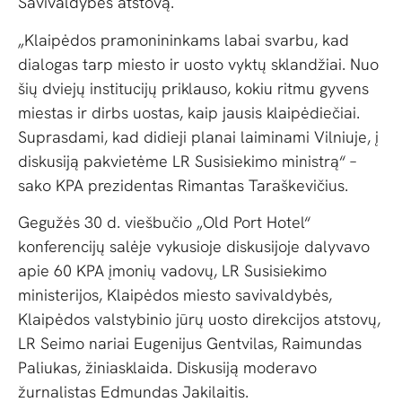
Savivaldybės atstovą.
„Klaipėdos pramonininkams labai svarbu, kad
dialogas tarp miesto ir uosto vyktų sklandžiai. Nuo
šių dviejų institucijų priklauso, kokiu ritmu gyvens
miestas ir dirbs uostas, kaip jausis klaipėdiečiai.
Suprasdami, kad didieji planai laiminami Vilniuje, į
diskusiją pakvietėme LR Susisiekimo ministrą“ –
sako KPA prezidentas Rimantas Taraškevičius.
Gegužės 30 d. viešbučio „Old Port Hotel“
konferencijų salėje vykusioje diskusijoje dalyvavo
apie 60 KPA įmonių vadovų, LR Susisiekimo
ministerijos, Klaipėdos miesto savivaldybės,
Klaipėdos valstybinio jūrų uosto direkcijos atstovų,
LR Seimo nariai Eugenijus Gentvilas, Raimundas
Paliukas, žiniasklaida. Diskusiją moderavo
žurnalistas Edmundas Jakilaitis.