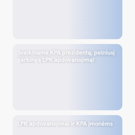
Sveikiname KPA prezidentą, pelniusį
garbingą LPK apdovanojimą!
LPK apdovanojimai ir KPA įmonėms