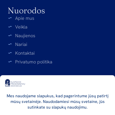
Nuorodos
Apie mus
Veikla
Naujienos
Nariai
Kontaktai
Privatumo politika
Rekvizitai
Klaipėdos pramonininkų asociacija
Asociacijos kodas: 141423752
Liepų g. 68-109, LT-92100 Klaipėda
a.s. LT16 7180 5000 0670 0441