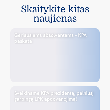
Skaitykite kitas
naujienas
Geriausiems absolventams – KPA
paskata
Sveikiname KPA prezidentą, pelniusį
garbingą LPK apdovanojimą!