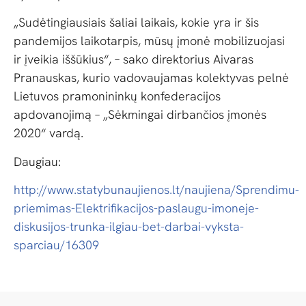
„Sudėtingiausiais šaliai laikais, kokie yra ir šis
pandemijos laikotarpis, mūsų įmonė mobilizuojasi
ir įveikia iššūkius“, – sako direktorius Aivaras
Pranauskas, kurio vadovaujamas kolektyvas pelnė
Lietuvos pramonininkų konfederacijos
apdovanojimą – „Sėkmingai dirbančios įmonės
2020“ vardą.
Daugiau:
http://www.statybunaujienos.lt/naujiena/Sprendimu-
priemimas-Elektrifikacijos-paslaugu-imoneje-
diskusijos-trunka-ilgiau-bet-darbai-vyksta-
sparciau/16309