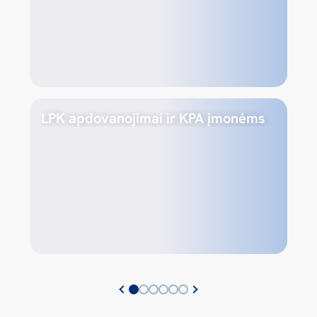
LPK apdovanojimai ir KPA įmonėms