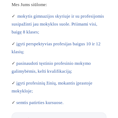
Mes Jums siūlome:
✓
mokytis gimnazijos skyriuje ir su profesijomis
susipažinti jau mokyklos suole. Priimami visi,
baigę 8 klases;
✓
į
gyti perspektyvias profesijas baigus 10 ir 12
klasių;
✓
p
asinaudoti tęstinio profesinio mokymo
galimybėmis, kelti kvalifikaciją;
✓
į
gyti profesinių žinių, mokantis įprastoje
mokykloje;
✓
semtis patirties kursuose.