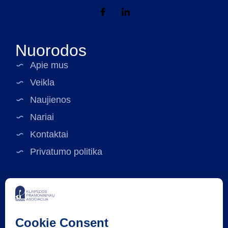
Nuorodos
Apie mus
Veikla
Naujienos
Nariai
Kontaktai
Privatumo politika
Rekvizitai
Klaipėdos pramonininkų asociacija
Asociacijos kodas: 141423752