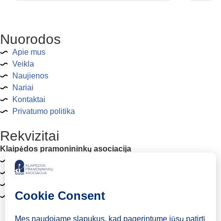
Nuorodos
Apie mus
Veikla
Naujienos
Nariai
Kontaktai
Privatumo politika
Rekvizitai
Klaipėdos pramonininkų asociacija
Asociacijos kodas: 141423752
Liepų g. 68-109, LT-92100 Klaipėda
a.s. LT16 7180 5000 0670 0441
kpa@kpa.lt