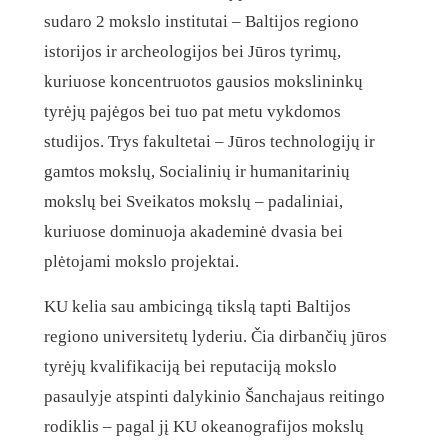
sudaro 2 mokslo institutai – Baltijos regiono
istorijos ir archeologijos bei Jūros tyrimų,
kuriuose koncentruotos gausios mokslininkų
tyrėjų pajėgos bei tuo pat metu vykdomos
studijos. Trys fakultetai – Jūros technologijų ir
gamtos mokslų, Socialinių ir humanitarinių
mokslų bei Sveikatos mokslų – padaliniai,
kuriuose dominuoja akademinė dvasia bei
plėtojami mokslo projektai.
KU kelia sau ambicingą tikslą tapti Baltijos
regiono universitetų lyderiu. Čia dirbančių jūros
tyrėjų kvalifikaciją bei reputaciją mokslo
pasaulyje atspinti dalykinio Šanchajaus reitingo
rodiklis – pagal jį KU okeanografijos mokslų