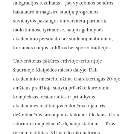
integracijos rezultatas – jau vykdomos bendros
bakalauro ir magistro studijų programos,
suvienytos pastangos universitetų-partnerių
moksliniuose tyrimuose, naujos galimybės
akademinio personalo bei studentų mobilumui,
kuriamos naujos kultūros bei sporto tradicijos.
Universitetas įsikūręs erdvioje teritorijoje
šiaurinėje Klaipėdos miesto dalyje. Dalį
akademinio miestelio užima charakteringas 20-ojo
amžiaus pradžioje statytų prūsiškų kareivinių
kompleksas, restauruotas ir pritaikytas
akademinės institucijos reikmėms ir jau tris
dešimtmečius tarnaujantis taikiems tikslams. Greta
istorinio komplekso iškilę nauji statiniai – Jūros
tyrimų institutas, KU verslo inkubatorius,