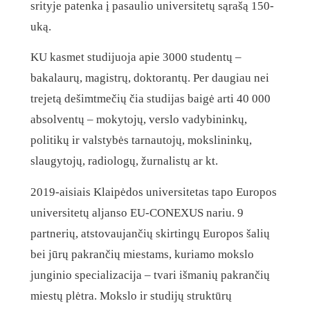
srityje patenka į pasaulio universitetų sąrašą 150-
uką.
KU kasmet studijuoja apie 3000 studentų –
bakalaurų, magistrų, doktorantų. Per daugiau nei
trejetą dešimtmečių čia studijas baigė arti 40 000
absolventų – mokytojų, verslo vadybininkų,
politikų ir valstybės tarnautojų, mokslininkų,
slaugytojų, radiologų, žurnalistų ar kt.
2019-aisiais Klaipėdos universitetas tapo Europos
universitetų aljanso EU-CONEXUS nariu. 9
partnerių, atstovaujančių skirtingų Europos šalių
bei jūrų pakrančių miestams, kuriamo mokslo
junginio specializacija – tvari išmanių pakrančių
miestų plėtra. Mokslo ir studijų struktūrų