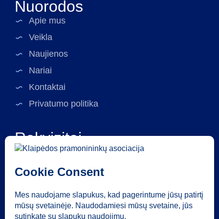
Nuorodos
Apie mus
Veikla
Naujienos
Nariai
Kontaktai
Privatumo politika
Rekvizitai
Klaipėdos pramonininkų asociacija
Asociacijos kodas: 141423752
Liepų g. 68-109, LT-92100 Klaipėda
a.s. LT16 7180 5000 0670 0441
kpa@kpa.lt