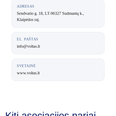
ADRESAS
Sendvario g. 18, LT-96327 Sudmantų k.,
Klaipėdos raj.
EL. PAŠTAS
info@voltas.lt
SVETAINĖ
www.voltas.lt
Kiti asociacijos nariai