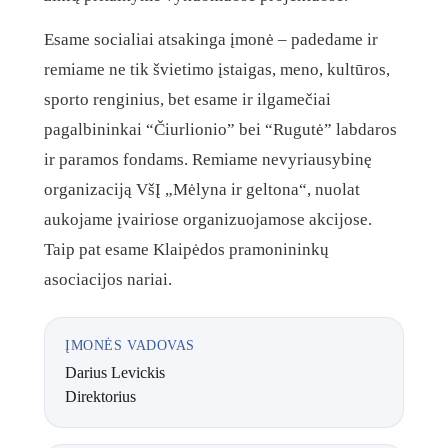
Esame socialiai atsakinga įmonė – padedame ir
remiame ne tik švietimo įstaigas, meno, kultūros,
sporto renginius, bet esame ir ilgamečiai
pagalbininkai “Čiurlionio” bei “Rugutė” labdaros
ir paramos fondams. Remiame nevyriausybinę
organizaciją VšĮ „Mėlyna ir geltona“, nuolat
aukojame įvairiose organizuojamose akcijose.
Taip pat esame Klaipėdos pramonininkų
asociacijos nariai.
ĮMONĖS VADOVAS
Darius Levickis
Direktorius